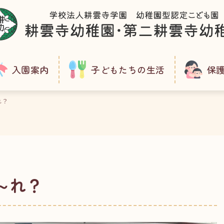
入園案内
子どもたちの生活
保
れ？
～れ？