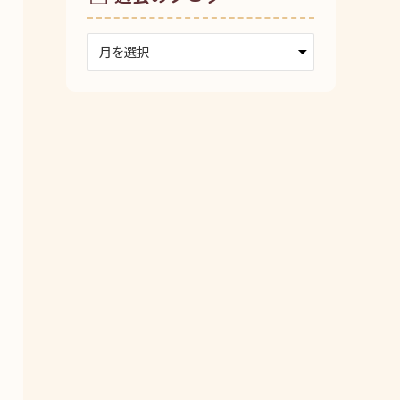
ア
ー
カ
イ
ブ